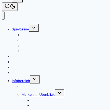
Untermenü
Spieltürme
umschalten
Spielturm mit Rutsche
Spielturm mit Rutsche und Schaukel
Spielturm mit Sandkasten
Spielturm mit Klettergerüst
Spielhäuser
Schaukeln
Klettergerüste
Zubehör
Untermenü
Infobereich
umschalten
Kontakt
Untermenü
Marken im Überblick
umschalten
AXI
Backyard