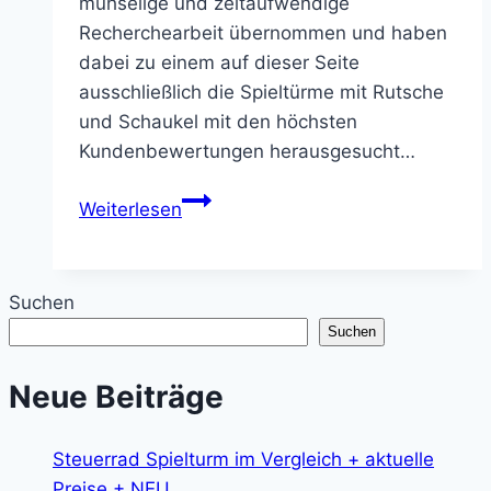
mühselige und zeitaufwendige
Recherchearbeit übernommen und haben
dabei zu einem auf dieser Seite
ausschließlich die Spieltürme mit Rutsche
und Schaukel mit den höchsten
Kundenbewertungen herausgesucht…
Spielturm
Weiterlesen
mit
Rutsche
und
Suchen
Schaukel
Suchen
Vergleich
+
Neue Beiträge
aktuelle
Preise
Steuerrad Spielturm im Vergleich + aktuelle
+
Preise + NEU