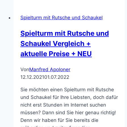
–
was
Spielturm mit Rutsche und Schaukel
der
Spielturm
Spielturm mit Rutsche und
mit
Schaukel Vergleich +
Rutsche
kann
aktuelle Preise + NEU
Von
Manfred Apoloner
12.12.2021
01.07.2022
Sie möchten einen Spielturm mit Rutsche
und Schaukel für Ihre Liebsten, doch dafür
nicht erst Stunden im Internet suchen
müssen? Dann sind Sie hier genau richtig!
Denn wir haben für Sie bereits die