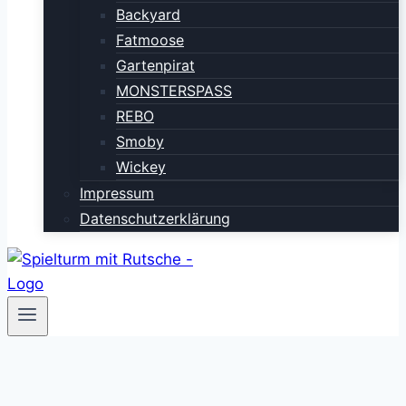
Backyard
Fatmoose
Gartenpirat
MONSTERSPASS
REBO
Smoby
Wickey
Impressum
Datenschutzerklärung