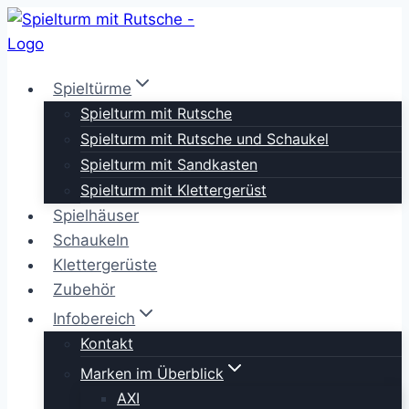
Zum
Inhalt
springen
Spieltürme
Spielturm mit Rutsche
Spielturm mit Rutsche und Schaukel
Spielturm mit Sandkasten
Spielturm mit Klettergerüst
Spielhäuser
Schaukeln
Klettergerüste
Zubehör
Infobereich
Kontakt
Marken im Überblick
AXI