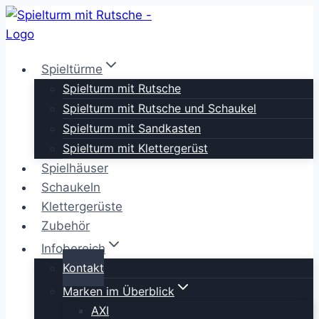
Zum
Inhalt
springen
Spieltürme
Spielturm mit Rutsche
Spielturm mit Rutsche und Schaukel
Spielturm mit Sandkasten
Spielturm mit Klettergerüst
Spielhäuser
Schaukeln
Klettergerüste
Zubehör
Infobereich
Kontakt
Marken im Überblick
AXI