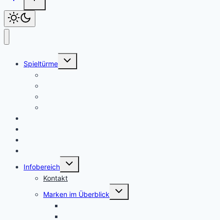
Untermenü
Spieltürme
umschalten
Spielturm mit Rutsche
Spielturm mit Rutsche und Schaukel
Spielturm mit Sandkasten
Spielturm mit Klettergerüst
Spielhäuser
Schaukeln
Klettergerüste
Zubehör
Untermenü
Infobereich
umschalten
Kontakt
Untermenü
Marken im Überblick
umschalten
AXI
Backyard