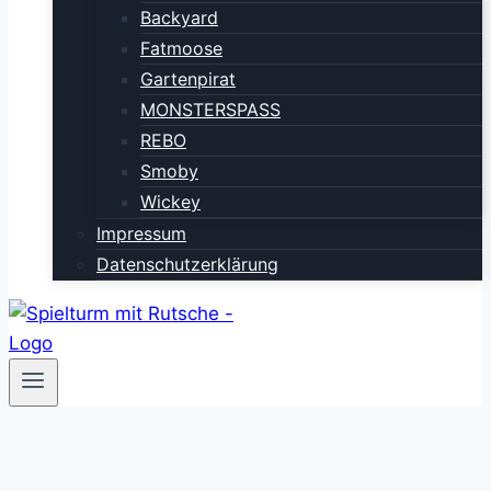
Backyard
Fatmoose
Gartenpirat
MONSTERSPASS
REBO
Smoby
Wickey
Impressum
Datenschutzerklärung