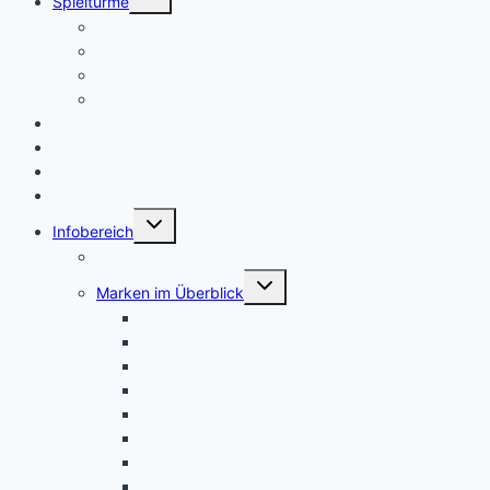
Spieltürme
umschalten
Spielturm mit Rutsche
Spielturm mit Rutsche und Schaukel
Spielturm mit Sandkasten
Spielturm mit Klettergerüst
Spielhäuser
Schaukeln
Klettergerüste
Zubehör
Untermenü
Infobereich
umschalten
Kontakt
Untermenü
Marken im Überblick
umschalten
AXI
Backyard
Fatmoose
Gartenpirat
MONSTERSPASS
REBO
Smoby
Wickey