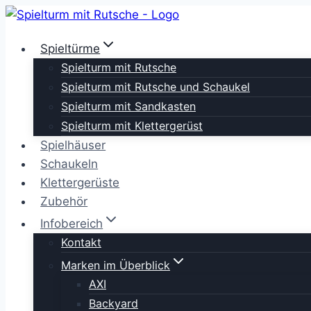
Zum
Inhalt
Spieltürme
springen
Spielturm mit Rutsche
Spielturm mit Rutsche und Schaukel
Spielturm mit Sandkasten
Spielturm mit Klettergerüst
Spielhäuser
Schaukeln
Klettergerüste
Zubehör
Infobereich
Kontakt
Marken im Überblick
AXI
Backyard